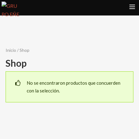
INICIO
CONCIERTOS
VIDEOS
Inicio
/ Shop
COMPONENTES
Shop
GALERIAS
REPERTORIO EÑE
No se encontraron productos que concuerden
con la selección.
BLOG
CONTACTO