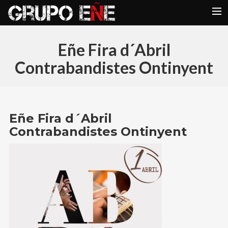
INICIO
Eñe Fira d´Abril
CONCIERTOS
Contrabandistes Ontinyent
VIDEOS
COMPONENTES
GALERIAS
Eñe Fira d´Abril
Contrabandistes Ontinyent
REPERTORIO EÑE
BLOG
CONTACTO