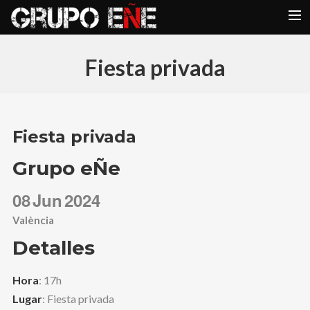
INICIO
Fiesta privada
CONCIERTOS
VIDEOS
COMPONENTES
Fiesta privada
GALERIAS
Grupo eÑe
REPERTORIO EÑE
08
Jun
2024
BLOG
València
CONTACTO
Detalles
Hora
: 17h
Lugar
: Fiesta privada